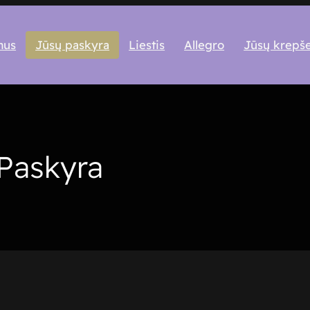
mus
Jūsų paskyra
Liestis
Allegro
Jūsų krepše
Paskyra