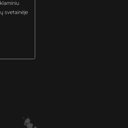
eklaminiu
sų svetainėje