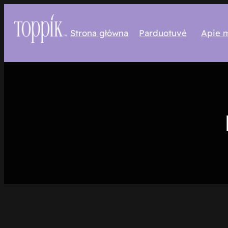
Eiti
prie
Strona główna
Parduotuvė
Apie 
turinio