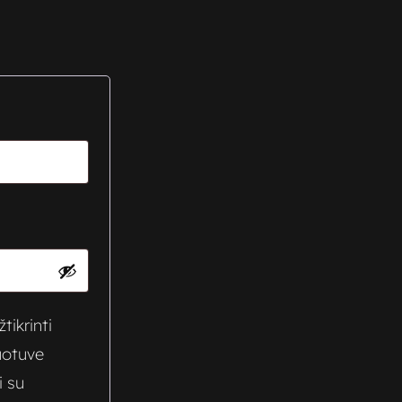
tikrinti
uotuve
i su