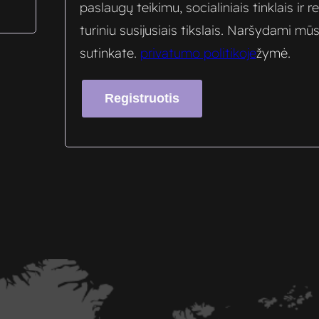
paslaugų teikimu, socialiniais tinklais ir r
turiniu susijusiais tikslais. Naršydami mū
sutinkate.
privatumo politikoje
žymė.
Registruotis