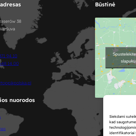
adresas
Būstinė
Szaserów 38
Varšuva
Spustelėkit
871 94 10
slapukus
648 14 00
toppikpolska.pl
ios nuorodos
s
Siekdami suteik
kad saugotume i
technologijomi
mas
identifikatoria