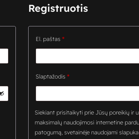
Registruotis
Privalomas
El. paštas
*
Privalomas
Slaptažodis
*
Siekiant prisitaikyti prie Jūsų poreikių ir už
maksimalų naudojimosi internetine pard
patogumą, svetainėje naudojami slapuka