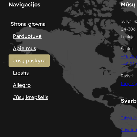
Navigacijos
Mūsų 
avilys. 
Strona główna
04-306 
Parduotuvė
Lenkija
Apie mus
Šaukti:
+48 22 
Jūsų paskyra
+48 22 
Liestis
Rašyti:
toppik@
Allegro
Jūsų krepšelis
Svarb
Taisyklė
Privatu