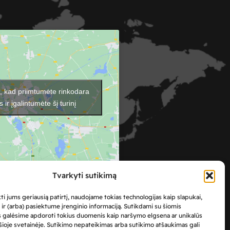
e, kad priimtumėte rinkodara
 ir įgalintumėte šį turinį
Tvarkyti sutikimą
ti jums geriausią patirtį, naudojame tokias technologijas kaip slapukai,
r (arba) pasiektume įrenginio informaciją. Sutikdami su šiomis
s galėsime apdoroti tokius duomenis kaip naršymo elgsena ar unikalūs
i šioje svetainėje. Sutikimo nepateikimas arba sutikimo atšaukimas gali