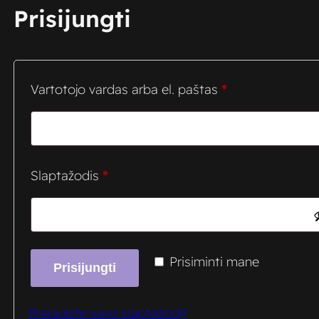
Prisijungti
Privalomas
Vartotojo vardas arba el. paštas
*
Privalomas
Slaptažodis
*
Prisiminti mane
Prisijungti
Praradote savo slaptažodį?