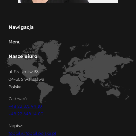
Nawigacja
Menu
Nasze Biuro
ul. Szaserów 38
04-306 Warszawa
Polska
Zadzwoń:
+48 22 871 94 10
+48 22 648 14 00
Napisz:
toppik@toppikpolska.pl