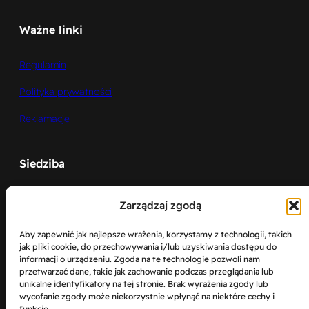
Ważne linki
Regulamin
Polityka prywatności
Reklamacje
Siedziba
Zarządzaj zgodą
Aby zapewnić jak najlepsze wrażenia, korzystamy z technologii, takich
jak pliki cookie, do przechowywania i/lub uzyskiwania dostępu do
informacji o urządzeniu. Zgoda na te technologie pozwoli nam
przetwarzać dane, takie jak zachowanie podczas przeglądania lub
Kliknij, żeby zaakceptować marketing pliki
unikalne identyfikatory na tej stronie. Brak wyrażenia zgody lub
cookies i włączyć tę treść
wycofanie zgody może niekorzystnie wpłynąć na niektóre cechy i
funkcje.