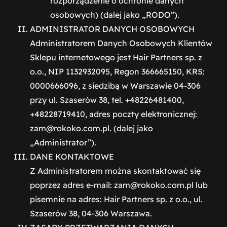
rozporządzenie o ochronie danych
osobowych) (dalej jako „RODO”).
ADMINISTRATOR DANYCH OSOBOWYCH
Administratorem Danych Osobowych Klientów
Sklepu internetowego jest Hair Partners sp. z
o.o., NIP 1132932095, Regon 366665150, KRS:
0000666096, z siedzibą w Warszawie 04-306
przy ul. Szaserów 38, tel. +48226481400,
+48228719410, adres poczty elektronicznej:
zam@rokoko.com.pl. (dalej jako
„Administrator”).
DANE KONTAKTOWE
Z Administratorem można skontaktować się
poprzez adres e-mail: zam@rokoko.com.pl lub
pisemnie na adres: Hair Partners sp. z o.o., ul.
Szaserów 38, 04-306 Warszawa.